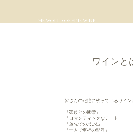
THE WORLD OF FINE WINE
ワインと
皆さんの記憶に残っているワイン
「家族との団欒」
「ロマンティックなデート」
「旅先での思い出」
「一人で至福の贅沢」