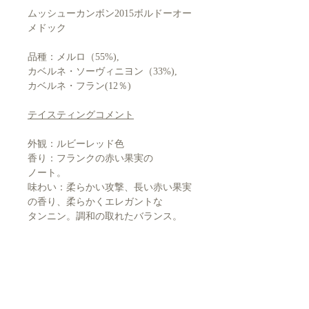
ムッシューカンボン2015ボルドーオー
メドック
品種：メルロ（55%),
カベルネ・ソーヴィニヨン（33%),
カベルネ・フラン(12％)
テイスティングコメント
外観：ルビーレッド色
香り：フランクの赤い果実の
ノート。
味わい：柔らかい攻撃、長い赤い果実
の香り、柔らかくエレガントな
タンニン。調和の取れたバランス。
相性料理：マトン、アヒル、
狩猟肉、チーズ。
飲み頃温度： 16 to 18°C