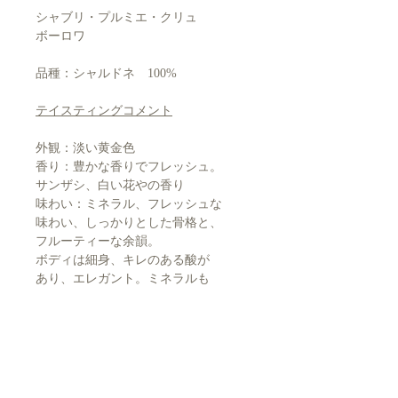
シャブリ・プルミエ・クリュ
ボーロワ
品種：シャルドネ 100%
テイスティングコメント
外観：淡い黄金色
香り：豊かな香りでフレッシュ。
サンザシ、白い花やの香り
味わい：ミネラル、フレッシュな
味わい、しっかりとした骨格と、
フルーティーな余韻。
ボディは細身、キレのある酸が
あり、エレガント。ミネラルも
しっかりと感じられる。
相性料理：白身肉や鳥肉、魚介類、シ
ーフード、サラダ、チーズなど
飲み頃温度： 11°C - 13°C