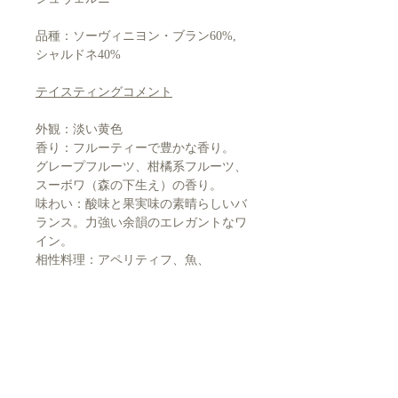
品種：ソーヴィニヨン・ブラン60%,
シャルドネ40%
テイスティングコメント
外観：淡い黄色
香り：フルーティーで豊かな香り。
グレープフルーツ、柑橘系フルーツ、
スーボワ（森の下生え）の香り。
味わい：酸味と果実味の素晴らしいバ
ランス。力強い余韻のエレガントなワ
イン。
相性料理：アペリティフ、魚、
ホタテ、エスカルゴ、チーズ。
飲み頃温度：8° - 12°C